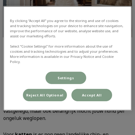
By clicking “Accept All” you agree to the storing and use of cookies
and tracking technologies on your device to enhance site navigation,
improve the performance of our website, analyse website use, and
assist our marketing efforts.
Select “Cookie Settings” for more information about the use of
cookies and tracking technologies and to adjust your preferences.
More information is available in our Privacy Notice and Cookie
Policy.
Settings
In Nederland moeten alle
honden
verplicht gechipt zijn.
Reject All Optional
Accept All
Maar wist jij dat je ook verplicht bent jouw gekoppelde
gegevens op de chip actueel te houden? Dit is wettelijk
vastgelegd, maar ook belangrijk mocht jouw hond per
ongeluk weglopen.
Voor
katten
is er nog geen landelijke chip- en