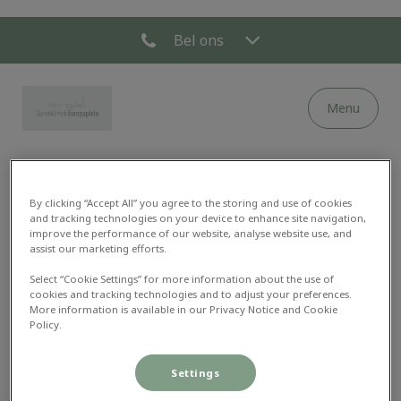
Bel ons
Menu
Homepage Dierenkliniek Europaplein
By clicking “Accept All” you agree to the storing and use of cookies
and tracking technologies on your device to enhance site navigation,
Pagina niet gevonden
improve the performance of our website, analyse website use, and
assist our marketing efforts.
Select “Cookie Settings” for more information about the use of
cookies and tracking technologies and to adjust your preferences.
More information is available in our Privacy Notice and Cookie
Policy.
De pagina die u zoekt is niet gevonden. Gebruik het
Settings
menu om naar een andere pagina te gaan of neem
contact op met de betreffende praktijk.