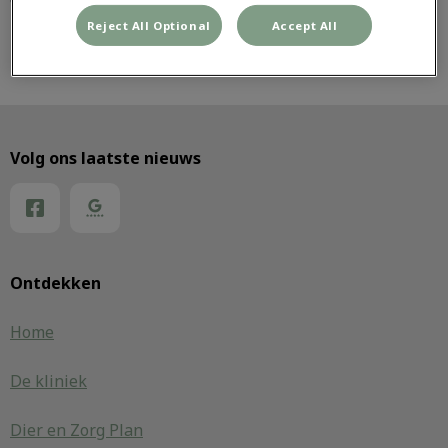
Reject All Optional
Accept All
Volg ons laatste nieuws
Ontdekken
Home
De kliniek
Dier en Zorg Plan